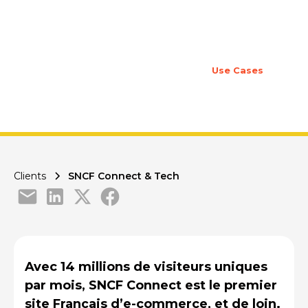
Français d’e-commerce, et de loin. Mais
comment l'entreprise arrive-t-elle à
atteindre ses objectifs de recrutement ?
05
Octobre
2020
7 minutes
Par
YAGGO
Use Cases
Clients
SNCF Connect & Tech
Avec 14 millions de visiteurs uniques
par mois, SNCF Connect est le premier
site Français d’e-commerce, et de loin.