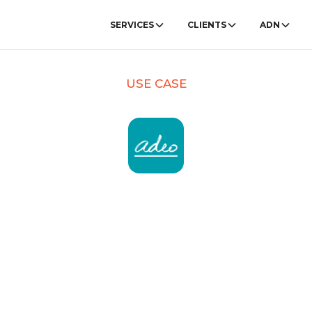
SERVICES
CLIENTS
ADN
USE CASE
rutement plus humain :
ADEO
revoir son expérience candidat pour recruter mieux