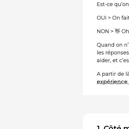
Est-ce qu’on
OUI > On fai
NON > 👋 Oh,
Quand on n’a
les réponses 
aider, et c’e
A partir de 
expérience
1. Côté