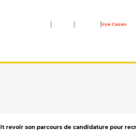
aidé à mettre de l'humain aux bons moments du
15
Novembre
2023
6 minutes
Par
YAGGO
Use Cases
t revoir son parcours de candidature pour rec