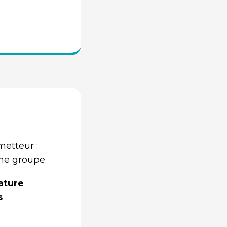
metteur :
ême groupe.
ature
s