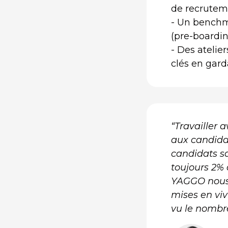
de recruteme
- Un benchm
(pre-boardin
- Des atelie
clés en gard
“Travailler
aux candida
candidats sa
toujours 2% 
YAGGO nous 
mises en vivi
vu le nombre