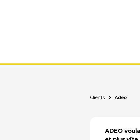
YAGGO a 
Clients
Adeo
ADEO voulai
et plus vite.