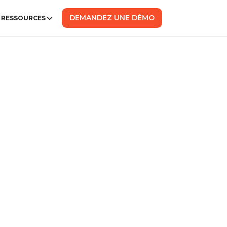
DEMANDEZ UNE DÉMO
RESSOURCES
 le cas
 et plus vite.