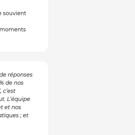
e souvient
es moments
 de réponses
1% de nos
 c’est
ut. L’équipe
t et nos
tiques ; et