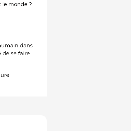
ut le monde ?
’humain dans
 de se faire
eure