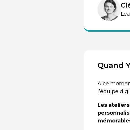
Cl
Lea
Quand 
A ce moment d
l’équipe dig
Les atelier
personnalis
mémorables