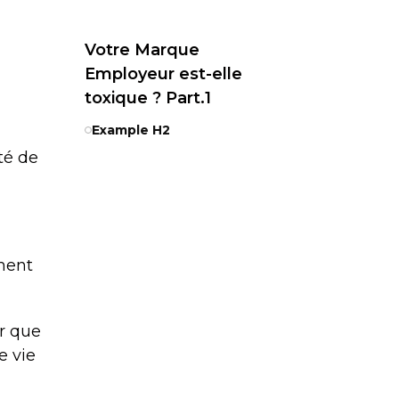
Votre Marque
Employeur est-elle
toxique ? Part.1
Example H2
té de
ment
r que
e vie