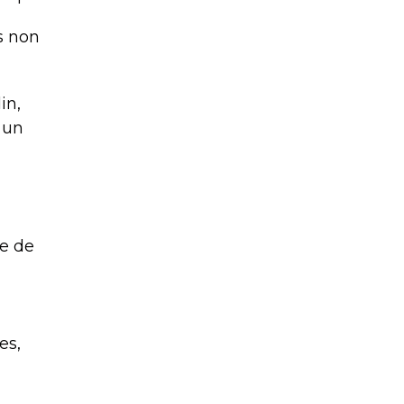
as non
in,
 un
le de
es,