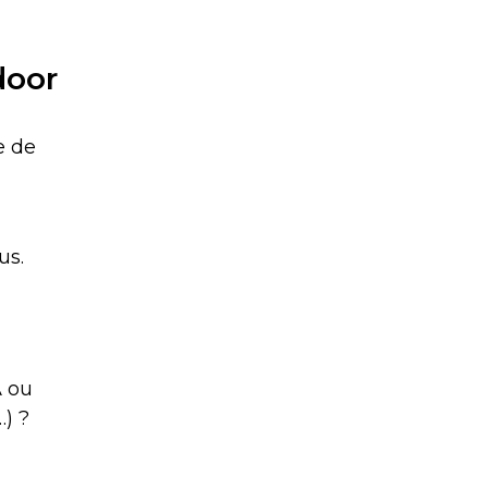
door
e de
us.
A ou
…) ?