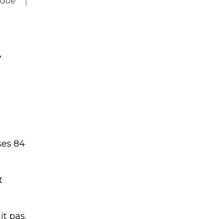
ndue
,
ses 84
t
it pas.