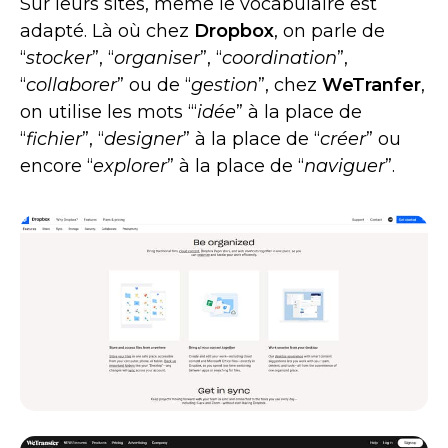
Sur leurs sites, même le vocabulaire est
adapté. Là où chez
Dropbox
, on parle de
“
stocker
”, “
organiser
”, “
coordination
”,
“
collaborer
” ou de “
gestion
”, chez
WeTranfer
,
on utilise les mots “‘
idée
” à la place de
“
fichier
”, “
designer
” à la place de “
créer
” ou
encore “
explorer
” à la place de “
naviguer
”.