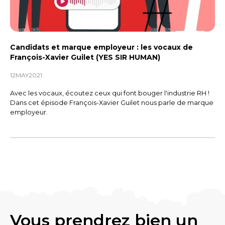
Et aujourd’hui, quelle forme prend
cet IDEA Pact ?
Candidats et marque employeur : les vocaux de
CLEMENT
François-Xavier Guilet (YES SIR HUMAN)
12
MAY
2021
Aujourd’hui, l’IDEA Pact va être un
pacte à signer pour s’engager sur 7
Avec les vocaux, écoutez ceux qui font bouger l'industrie RH !
Dans cet épisode François-Xavier Guilet nous parle de marque
engagements hyper concrets.
employeur.
Ça va de sensibiliser chacun sur
l’importance de la diversité, de
l’inclusion et des biais, jusqu’à
construire un système de
rémunération équitable et créer un
parcours de recrutement non
discriminant.
Vous prendrez bien un