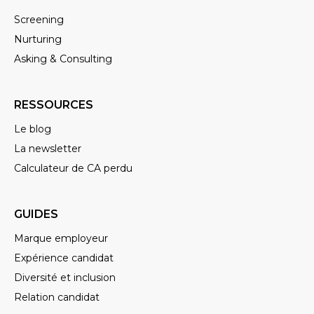
cinquantaine de signataires.
Screening
Nurturing
On a ces webinaires toutes les deux
Asking & Consulting
semaines de retour d’expérience
entre membres.
RESSOURCES
Et puis surtout, les next steps après
Le blog
un peu plus de six mois d’existence
La newsletter
(on s’est lancé en novembre dernier)
Calculateur de CA perdu
ça va être de continuer de grandir,
continuer d’accueillir de nouveaux
GUIDES
membres.
Marque employeur
D’ailleurs, s’il y en a qui veulent nous
Expérience candidat
rejoindre, il ne faut pas hésiter :
Diversité et inclusion
Relation candidat
www.idea-pact.com