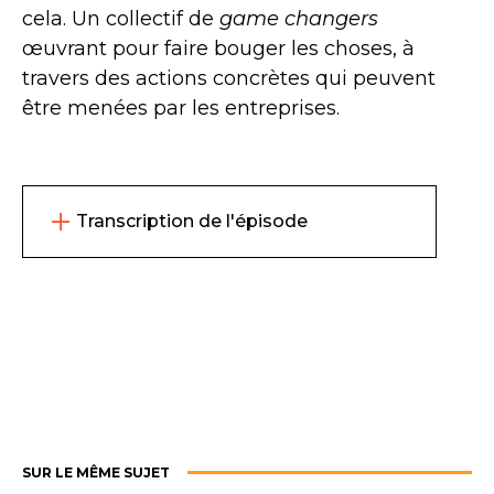
cela. Un collectif de
game changers
œuvrant pour faire bouger les choses, à
travers des actions concrètes qui peuvent
être menées par les entreprises.
Transcription de l'épisode
INES
Salut Clément, j’espère que tu vas
bien !
Merci de participer à cet épisode des
vocaux de YAGGO !
SUR LE MÊME SUJET
CLEMENT