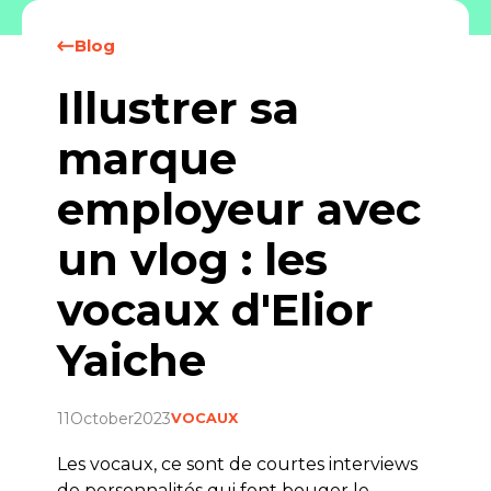
Blog
Illustrer sa
marque
employeur avec
un vlog : les
vocaux d'Elior
Yaiche
11
October
2023
VOCAUX
Les vocaux, ce sont de courtes interviews
de personnalités qui font bouger le