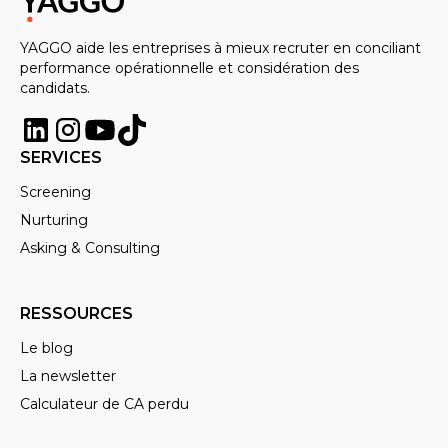
expérience, de son aventure chez
YAGGO aide les entreprises à mieux recruter en conciliant
nous. On va lui donner quelques
performance opérationnelle et considération des
règles au début, mais qui sont plus
candidats.
d’ordre technique. Tu vois, filmer en
format paysage, faire attention à la
SERVICES
qualité du son, et après il faut qu’il
prenne un peu le réflexe de se
Screening
filmer. C’est pas facile, parfois c’est
Nurturing
un peu bizarre de venir filmer en
Asking & Consulting
pleine réunion quand tu es en train
de travailler ou sur des événements.
RESSOURCES
Mais pour te donner un exemple, on
a encore des post-it sur notre table
Le blog
où était notre stagiaire, où il y a écrit
La newsletter
« filme toi ». Donc tu vois, il avait
Calculateur de CA perdu
besoin de s’en rappeler.