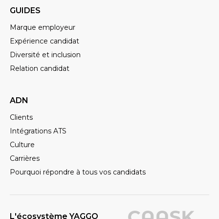
GUIDES
Et après, c’est surtout la dernière
semaine où il y a pas mal de dérush,
Marque employeur
où il va commencer à avoir l’idée un
Expérience candidat
peu scénaristique pour présenter ses
Diversité et inclusion
différentes vidéos. Et nous, on va
Relation candidat
retoucher très peu le format, parce
qu’en fait l’idée n’est pas d’avoir
ADN
quelque chose de standard, mais
Clients
plutôt d’avoir un épisode qui
Intégrations ATS
ressemble et qui colle à la
Culture
personnalité de notre stagiaire. Ça,
c’est une vraie force.
Carrières
Pourquoi répondre à tous vos candidats
INES
Trop cool, si tu as un peu de recul,
L'écosystème YAGGO
est-ce que tu as des résultats à nous