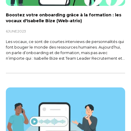
vélos en vélos électriques.
Boostez votre onboarding grâce à la formation : les
vocaux d'Isabelle Bize (Web-atrio)
J’ai toujours eu une certaine
appétence, aisance dans le
6
JUNE
2023
management des équipes et la
Les vocaux, ce sont de courtes interviews de personnalités qui
fédération d’un groupe, grâce à
font bouger le monde des ressources humaines. Aujourd’hui,
toutes mes années d’association, de
on parle d’onboarding et de formation, mais pas avec
n’importe qui : Isabelle Bize est Team Leader Recrutement et
scoutisme, de BAFA. Et je sais que
RH chez Web-atrio, une ESN (Entreprise du Service
c’est beaucoup plus efficace pour
Numérique), spécialisée dans le développement
d’applications et de logiciels web sur mesure.
avoir des gens motivés autour de toi,
et aussi tu rayonnes auprès d’autres
personnes et de potentiels
partenaires extérieurs.
J’ai aussi grandi peu à peu et je suis
arrivé au Lab RH. J’ai commencé à
mettre des mots sur ce truc qu’est la