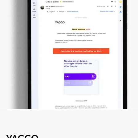
plus à s’approprier ce format.
On le voit aussi avec l’envie d’arriver
sur des plateformes comme TikTok.
Aujourd’hui, le vlog, c’est vraiment
une vidéo décomplexée qui est
filmée au petit caméscope. Là, on le
fait avec nos téléphones, mais c’est
comment montrer l’envers du décor,
et en fait c’était super pour notre
idée de venir montrer les coulisses
de l’entreprise, de passer à travers le
vlog.
Concrètement, ce qu’on fait, c’est un
projet qui va suivre notre stagiaire.
Pour l’instant, ça n’a été que des
stagiaires, tout au long de son