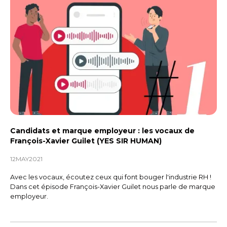
tu veux recruter avec toi ?
ELIOR
On a pas mal de besoins de
recrutement en ce moment, avec
des équipes assez jeunes. On recrute
des stagiaires de deux mois ou des
alternants. Effectivement, on a eu
plein d’idées et de concepts
Candidats et marque employeur : les vocaux de
audacieux, c’est ainsi qu’on qualifie
François-Xavier Guilet (YES SIR HUMAN)
notre communication. On a eu cette
12
MAY
2021
idée du vlog du stagiaire.
Avec les vocaux, écoutez ceux qui font bouger l'industrie RH !
Dans cet épisode François-Xavier Guilet nous parle de marque
INES
employeur.
Trop cool, donc moi je suis un peu