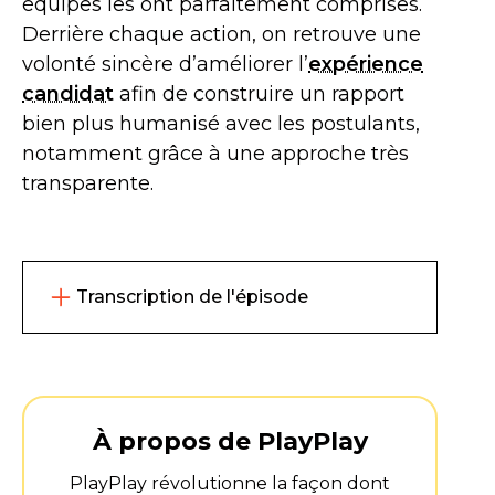
équipes les ont parfaitement comprises.
Derrière chaque action, on retrouve une
volonté sincère d’améliorer l’
expérience
candidat
afin de construire un rapport
bien plus humanisé avec les postulants,
notamment grâce à une approche très
transparente.
Transcription de l'épisode
INES
Hello Antoine !
Ravie de t’avoir dans ces vocaux de
YAGGO
À propos de PlayPlay
De quoi est-ce qu’on va parler
PlayPlay révolutionne la façon dont