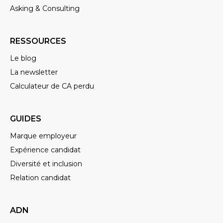
tout en restant très franc.
Asking & Consulting
Et s’il y a besoin d’approfondir un
peu plus sur un aspect technique
RESSOURCES
opérationnel et que ça dépasse les
Le blog
compétences du recruteur, en
La newsletter
général, les managers sont souvent
Calculateur de CA perdu
très enclins à prendre cinq minutes
avec le candidat pour leur expliquer.
GUIDES
Mais l’idée, c’est que, à chaque fois,
Marque employeur
le candidat ressorte avec quelque
Expérience candidat
chose et que nous aussi, car c’est
Diversité et inclusion
super instructif de le faire.
Relation candidat
INES
Et du coup, quelles sont les
ADN
prochaines actions que vous êtes en