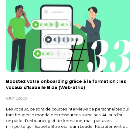
ANTOINE
En effet, comme tu le soulignes très
bien,aujourd’hui c’est la guerre des
talents.
Et pour nous, l’idée est de pouvoir
faire en sorte d’attirer les candidats
et de pouvoir les garder.
Aussi, on fait ça dans un simple
esprit humain, parce qu’on se dit
Boostez votre onboarding grâce à la formation : les
que c’est plus sympa d’avoir une
vocaux d'Isabelle Bize (Web-atrio)
expérience candidat
qui reste
6
JUNE
2023
humaine, parce qu’on ne parle pas
Les vocaux, ce sont de courtes interviews de personnalités qui
entre robots.
font bouger le monde des ressources humaines. Aujourd’hui,
on parle d’onboarding et de formation, mais pas avec
Donc aujourd’hui, on a décidé de
n’importe qui : Isabelle Bize est Team Leader Recrutement et
RH chez Web-atrio, une ESN (Entreprise du Service
mettre pas mal de petites choses en