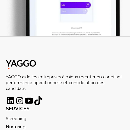
refus : qu’il sache pourquoi il est
refusé clairement, qu’il puisse avoir
des axes de progression en sortant
en se disant que même si je n’ai pas
réussi le process de recrutement,
j’en ressors quand même gagnant.
Donc aujourd’hui, on a un système
de feedback qui va se baser à la fois
sur le recruteur qui va être en
contact avec le candidat, mais
YAGGO aide les entreprises à mieux recruter en conciliant
performance opérationnelle et considération des
également avec le hiring manager.
candidats.
L’idée est que le recruteur va
vraiment donner son feedback de
SERVICES
manière « sandwich », c’est à dire
Screening
positif/ axes d’amélioration/ positif,
Nurturing