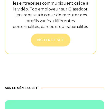
aujourd’hui ?
les entreprises communiquent grâce à
la vidéo. Top employeur sur Glassdoor,
ANTOINE
l'entreprise a à cœur de recruter des
Bonjour Inès !
profils variés : différentes
Ravi d’être là également.
personnalités, parcours ou nationalités.
Aujourd’hui j’aimerais beaucoup
qu’on parle de l’
expérience
VISITER LE SITE
candidat
et notamment de son
amélioration, faire en sorte que les
candidats passent un bon moment
lors du process.
INES
Juste pour rappel tu es Lead Tech
SUR LE MÊME SUJET
Recruiter chez Play Play, et j’imagine
que ce n’est pas toujours facile de
trouver des candidats et surtout de
les garder ?