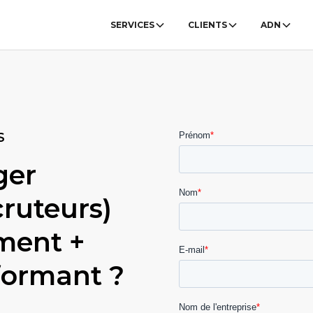
SERVICES
CLIENTS
ADN
S
ger
cruteurs)
ment +
formant ?