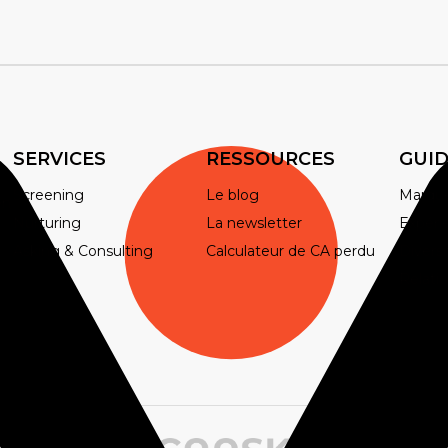
SERVICES
RESSOURCES
GUID
Screening
Le blog
Marqu
en
Nurturing
La newsletter
Expéri
Asking & Consulting
Calculateur de CA perdu
Diversi
Relati