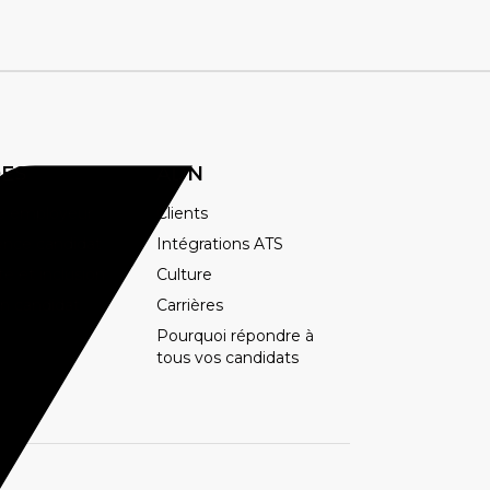
ES
ADN
e employeur
Clients
ence candidat
Intégrations ATS
té et inclusion
Culture
on candidat
Carrières
Pourquoi répondre à
tous vos candidats